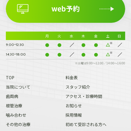
月
火
水
木
金
土
日
●
●
●
●
9:00~12:30
●
●
●
●
14:30~18:00
※土曜は9:00～12:00／14:00～16:00
TOP
料金表
当院について
スタッフ紹介
歯周病
アクセス・診療時間
根管治療
お知らせ
噛み合わせ
採用情報
その他の治療
初めて受診される方へ