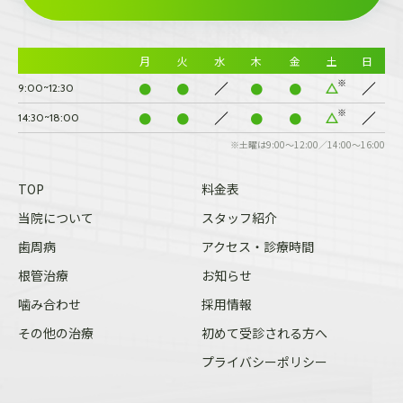
月
火
水
木
金
土
日
●
●
●
●
9:00~12:30
●
●
●
●
14:30~18:00
※土曜は9:00～12:00／14:00～16:00
TOP
料金表
当院について
スタッフ紹介
歯周病
アクセス・診療時間
根管治療
お知らせ
噛み合わせ
採用情報
その他の治療
初めて受診される方へ
プライバシーポリシー